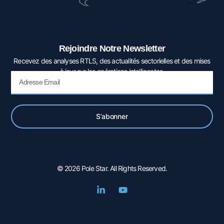
Rejoindre Notre Newsletter
Recevez des analyses RTLS, des actualités sectorielles et des mises
à jour sur les opérations intelligentes.
Email
S’abonner
© 2026 Pole Star. All Rights Reserved.
L
Y
i
o
n
u
k
t