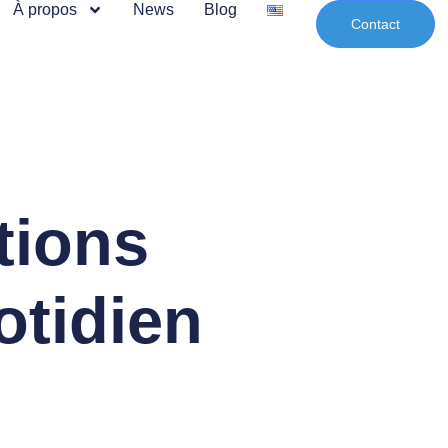
À propos
News
Blog
Contact
tions
otidien