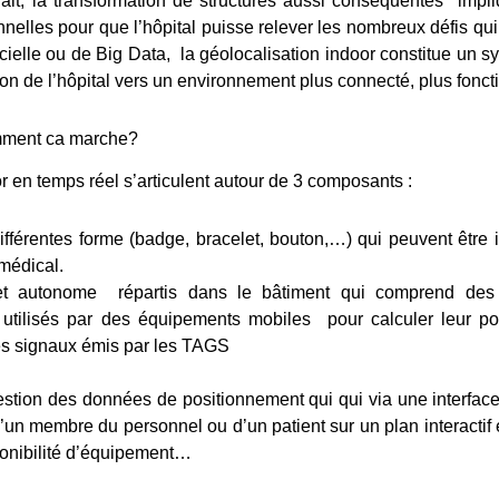
De fait, la transformation de structures aussi conséquentes imp
nnelles pour que l’hôpital puisse relever les nombreux défis qui
icielle ou de Big Data, la géolocalisation indoor constitue un sy
n de l’hôpital vers un environnement plus connecté, plus fonct
omment ca marche?
r en temps réel s’articulent autour de 3 composants :
férentes forme (badge, bracelet, bouton,…) qui peuvent être 
 médical.
e et autonome répartis dans le bâtiment qui comprend des
 utilisés par des équipements mobiles pour calculer leur p
s signaux émis par les TAGS
stion des données de positionnement qui qui via une interface 
d’un membre du personnel ou d’un patient sur un plan interactif 
sponibilité d’équipement…